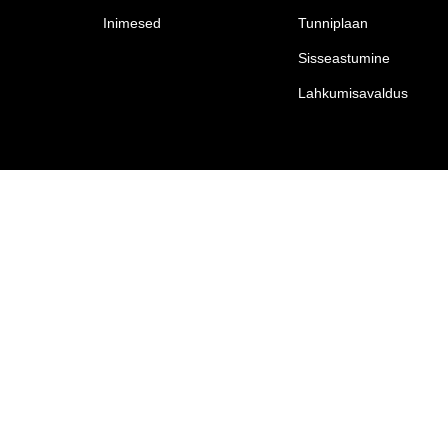
Inimesed
Tunniplaan
Sisseastumine
Lahkumisavaldus