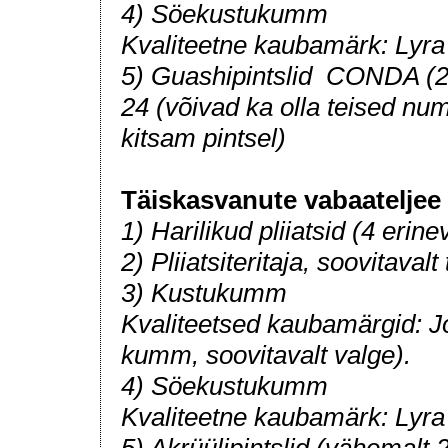
4) Söekustukumm
Kvaliteetne kaubamärk: Lyra
5) Guashipintslid CONDA (2-
24 (võivad ka olla teised num
kitsam pintsel)
Täiskasvanute vabaateljee
1) Harilikud pliiatsid (4 erin
2) Pliiatsiteritaja, soovitavalt
3) Kustukumm
Kvaliteetsed kaubamärgid: Jo
kumm, soovitavalt valge).
4) Söekustukumm
Kvaliteetne kaubamärk: Lyra