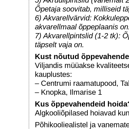
5) Akrüülipintslid (vähemalt 2
Õpetaja soovitab, milliseid tä
6) Akvarellvärvid: Kokkuleppe
akvarellmaal õppeplaanis on
7) Akvarellpintslid (1-2 tk): 
täpselt vaja on.
Kust nõutud õppevahende
Viljandis müüakse kvaliteets
kauplustes:
– Centrumi raamatupood, Tal
– Knopka, Ilmarise 1
Kus õppevahendeid hoida
Algkooliõpilased hoiavad kun
Põhikooliealistel ja vanemate