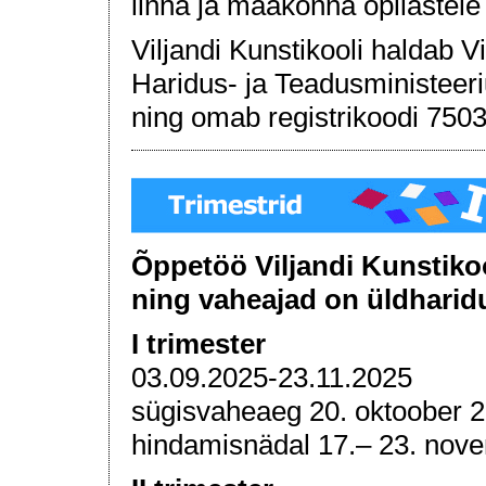
linna ja maakonna õpilastele 
Viljandi Kunstikooli haldab V
Haridus- ja Teadusministeer
ning omab registrikoodi 750
Õppetöö Viljandi Kunstiko
ning vaheajad on üldharid
I trimester
03.09.2025-23.11.2025
sügisvaheaeg 20. oktoober 20
hindamisnädal 17.– 23. nov