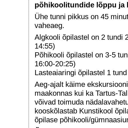
põhikoolitundide lõppu ja 
Ühe tunni pikkus on 45 minuti
vaheaeg.
Algkooli õpilastel on 2 tundi 
14:55)
Põhikooli õpilastel on 3-5 tu
16:00-20:25)
Lasteaiaringi õpilastel 1 tun
Aeg-ajalt käime ekskursioonide
maakonnas kui ka Tartus-Tall
võivad toimuda nädalavahetus
kooskõlastab Kunstikool õpi
õpilase põhikooli/gümnaasiu