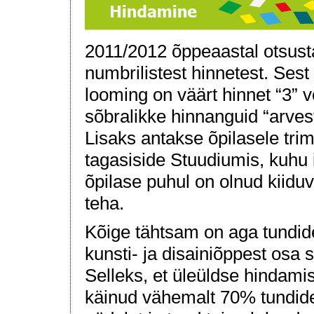
2011/2012 õppeaastal otsust
numbrilistest hinnetest. Sest
looming on väärt hinnet “3” 
sõbralikke hinnanguid “arvest
Lisaks antakse õpilasele trim
tagasiside Stuudiumis, kuhu 
õpilase puhul on olnud kiiduvä
teha.
Kõige tähtsam on aga tundi
kunsti- ja disainiõppest osa
Selleks, et üleüldse hindami
käinud vähemalt 70% tundides