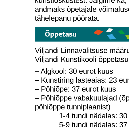
kunstioskustest. Jälgime ka,
andmaks õpetajale võimaluse 
tähelepanu pöörata.
Viljandi Linnavalitsuse määru
Viljandi Kunstikooli õppetas
– Algkool: 30 eurot kuus
– Kunstiring lasteaias: 23 eu
– Põhiõpe: 37 eurot kuus
– Põhiõppe vabakuulajad (õpi
põhiõppe tunniplaanist)
1-4 tund
i nädalas: 30
5-9 tundi nädalas: 37 e