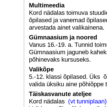
Multimeedia
Kord nädalas toimuva stuudio
õpilased ja vanemad õpilase
arvestada ainet valikainena.
Gümnaasium ja noored
Vanus 16.-19. a. Tunnid toi
Gümnaasium jaguneb kaheks 
põhinevaks kursuseks.
Valikõpe
5.-12. klassi õpilased. Üks 
valida üksiku aine põhiõppe t
Täiskasvanute ateljee
Kord nädalas
(vt tunniplaan)