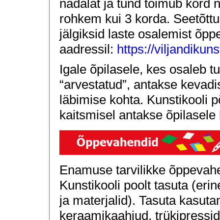
nädalat ja tund toimub kord 
rohkem kui 3 korda. Seetõttu
jälgiksid laste osalemist õp
aadressil:
https://viljandikun
Igale õpilasele, kes osaleb t
“arvestatud”, antakse kevadi
läbimise kohta. Kunstikooli p
kaitsmisel antakse õpilasele 
Enamuse tarvilikke õppevahe
Kunstikooli poolt tasuta (erin
ja materjalid). Tasuta kasut
keraamikaahjud, trükipressid j