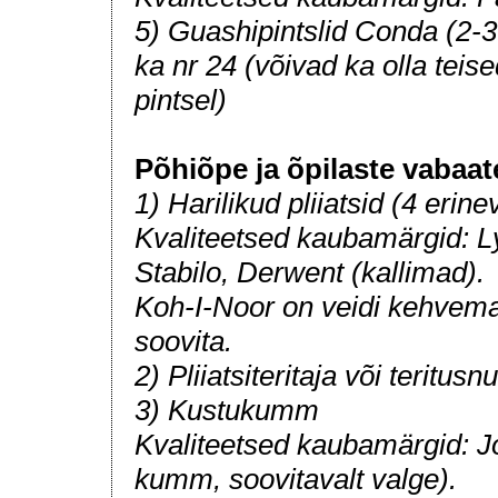
5) Guashipintslid Conda (2-3 t
ka nr 24 (võivad ka olla teis
pintsel)
Põhiõpe ja õpilaste vabaat
1) Harilikud pliiatsid (4 erin
Kvaliteetsed kaubamärgid: L
Stabilo, Derwent (kallimad).
Koh-I-Noor on veidi kehvema 
soovita.
2) Pliiatsiteritaja või teritusn
3) Kustukumm
Kvaliteetsed kaubamärgid: Jo
kumm, soovitavalt valge).