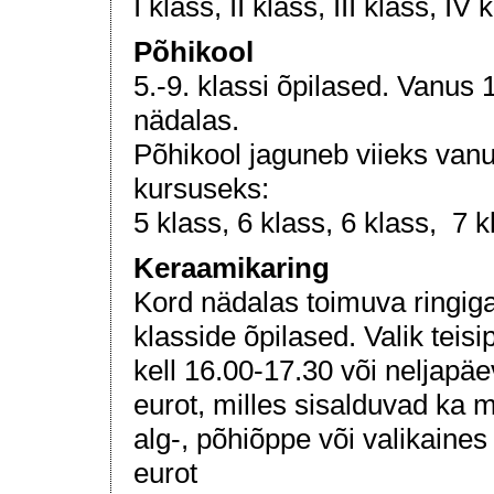
I klass, II klass, III klass,
IV k
Põhikool
5.-9. klassi õpilased. Vanus 
nädalas.
Põhikool jaguneb viieks vanu
kursuseks:
5 klass, 6 klass, 6 klass, 7 k
Keraamikaring
Kord nädalas toimuva ringiga
klasside õpilased. Valik teisi
kell 16.00-17.30 või neljapä
eurot, milles sisalduvad ka m
alg-, põhiõppe või valikaines
eurot