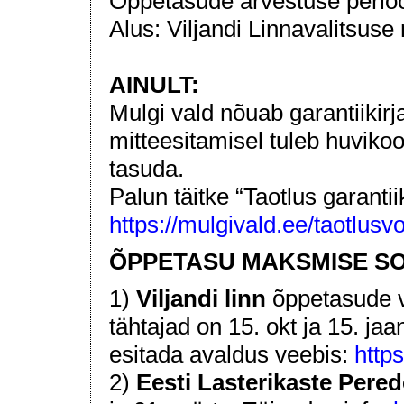
Õppetasude arvestuse perioo
Alus: Viljandi Linnavalitsuse
AINULT:
Mulgi vald nõuab garantiikirja
mitteesitamisel tuleb huvik
tasuda.
Palun täitke “Taotlus garantii
https://mulgivald.ee/taotlusv
ÕPPETASU MAKSMISE S
1)
Viljandi linn
õppetasude v
tähtajad on 15. okt ja 15. ja
esitada avaldus veebis:
https
2)
Eesti Lasterikaste Pered