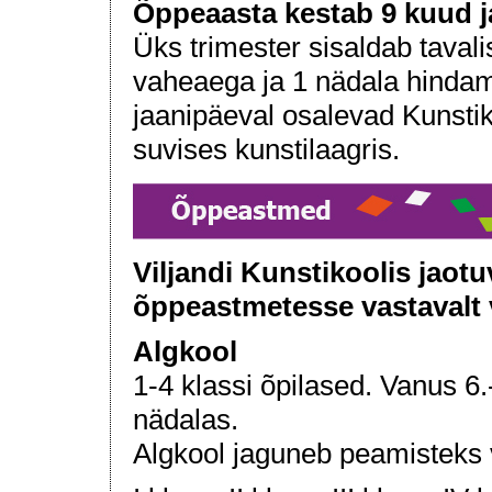
Õppeaasta kestab 9 kuud ja
Üks trimester sisaldab tavali
vaheaega ja 1 nädala hindam
jaanipäeval osalevad Kunstik
suvises kunstilaagris.
Viljandi Kunstikoolis jaot
õppeastmetesse vastavalt 
Algkool
1-4 klassi õpilased. Vanus 6
nädalas.
Algkool jaguneb peamisteks