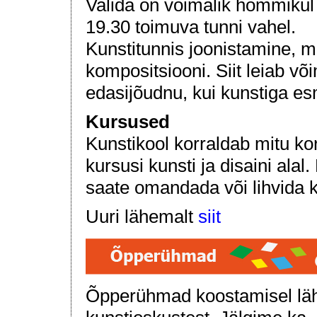
Valida on võimalik hommikul k
19.30 toimuva tunni vahel.
Kunstitunnis joonistamine, m
kompositsiooni. Siit leiab võ
edasijõudnu, kui kunstiga es
Kursused
Kunstikool korraldab mitu ko
kursusi kunsti ja disaini ala
saate omandada või lihvida k
Uuri lähemalt
siit
Õpperühmad koostamisel läh