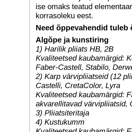
ise omaks teatud elementaar
korrasoleku eest.
Need õppevahendid tuleb õ
Algõpe ja kunstiring
1) Harilik pliiats HB, 2B
Kvaliteetsed kaubamärgid: K
Faber-Castell, Stabilo, Derw
2) Karp värvipliiatseid (12 pl
Castelli, CretaColor, Lyra
Kvaliteetsed kaubamärgid: F
akvarellitavad värvipliiatsid
3) Pliiatsiteritaja
4) Kustukumm
Kvaliteetsed kaubamärgid: Fa