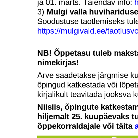
ja 01. märts. Täiendav info:
h
3)
Mulgi valla huvihariduse
Soodustuse taotlemiseks tule
https://mulgivald.ee/taotlusv
NB! Õppetasu tuleb maksta 
nimekirjas!
Arve saadetakse järgmise ku
õpingud katkestada või lõpeta
kirjalikult teavitada jooksv
Niisiis,
õpingute katkestam
hiljemalt 25. kuupäevaks t
õppekorraldajale või täita