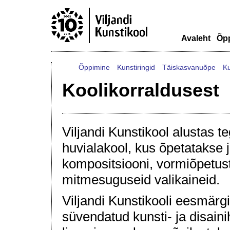
Avaleht
Õp
Õppimine
Kunstiringid
Täiskasvanuõpe
K
Koolikorraldusest
Viljandi Kunstikool alustas t
huvialakool, kus õpetatakse 
kompositsiooni, vormiõpetust,
mitmesuguseid valikaineid.
Viljandi Kunstikooli eesmär
süvendatud kunsti- ja disaini