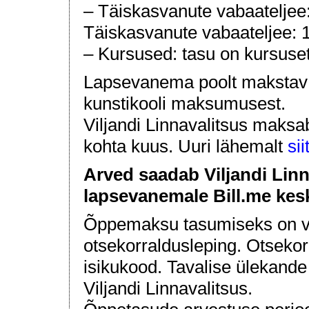
– Täiskasvanute vabaateljee: 
Täiskasvanute vabaateljee: 10
– Kursused: tasu on kursuset
Lapsevanema poolt makstav 
kunstikooli maksumusest.
Viljandi Linnavalitsus maksa
kohta kuus. Uuri lähemalt
sii
Arved saadab Viljandi Linn
lapsevanemale Bill.me kes
Õppemaksu tasumiseks on v
otsekorraldusleping. Otsekor
isikukood. Tavalise ülekande 
Viljandi Linnavalitsus.