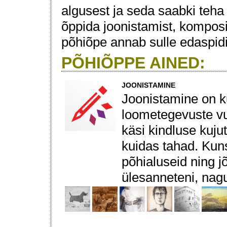
algusest ja seda saabki teha 
õppida joonistamist, komposi
põhiõpe annab sulle edaspid
PÕHIÕPPE AINED:
JOONISTAMINE
Joonistamine on ku
loometegevuste v
käsi kindluse kuju
kuidas tahad. Kun
põhialuseid ning 
ülesanneteni, nagu