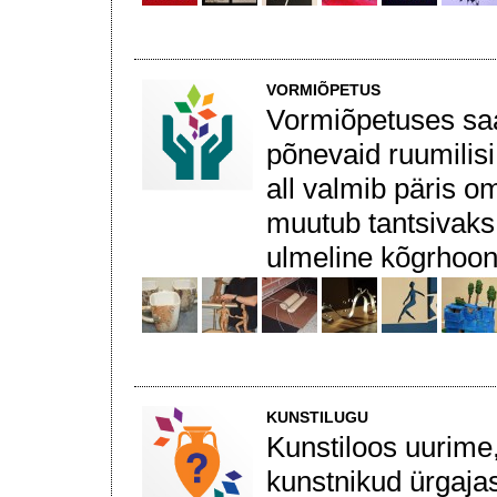
VORMIÕPETUS
Vormiõpetuses saab
põnevaid ruumilisi
all valmib päris om
muutub tantsivaks 
ulmeline kõgrhoon
KUNSTILUGU
Kunstiloos uurime
kunstnikud ürgajas