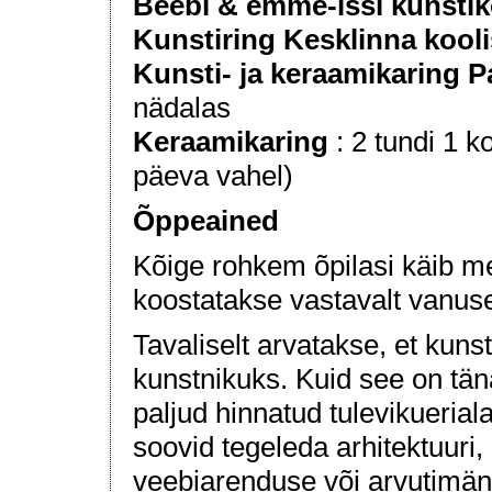
Beebi & emme-issi kunsti
Kunstiring Kesklinna kooli
Kunsti- ja keraamikaring P
nädalas
Keraamikaring
: 2 tundi 1 k
päeva vahel)
Õppeained
Kõige rohkem õpilasi käib m
koostatakse vastavalt vanuse
Tavaliselt arvatakse, et kunst
kunstnikuks. Kuid see on tä
paljud hinnatud tulevikueria
soovid tegeleda arhitektuuri,
veebiarenduse või arvutimän