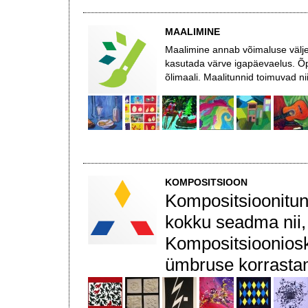
MAALIMINE
Maalimine annab võimaluse välje
kasutada värve igapäevaelus. Õpi
õlimaali. Maalitunnid toimuvad ni
KOMPOSITSIOON
Kompositsioonitund
kokku seadma nii, 
Kompositsiooniosk
ümbruse korrastam