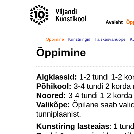
Avaleht
Õp
Õppimine
Kunstiringid
Täiskasvanuõpe
K
Õppimine
Algklassid:
1-2 tundi 1-2 ko
Põhikool:
3-4 tundi 2 korda 
Noored:
3-4 tundi 1-2 korda
Valikõpe:
Õpilane saab vali
tunniplaanist.
Kunstiring lasteaias
: 1 tun