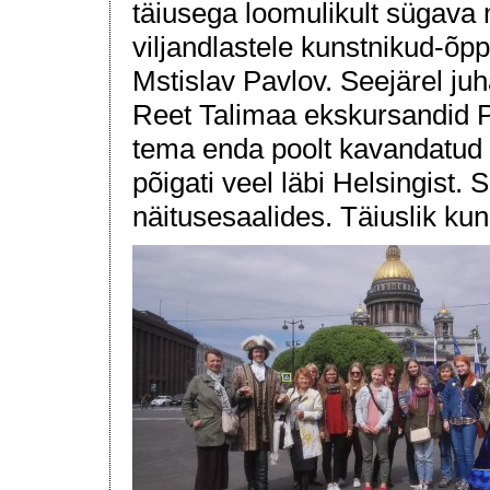
täiusega loomulikult sügava m
viljandlastele kunstnikud-õp
Mstislav Pavlov. Seejärel juh
Reet Talimaa ekskursandid P
tema enda poolt kavandatud ki
põigati veel läbi Helsingist
näitusesaalides. Täiuslik kun