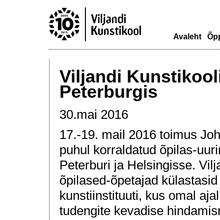
Avaleht
Õp
Viljandi Kunstikool
Peterburgis
30.mai 2016
17.-19. mail 2016 toimus Jo
puhul korraldatud õpilas-uur
Peterburi ja Helsingisse. Vil
õpilased-õpetajad külastasid I
kunstiinstituuti, kus omal aja
tudengite kevadise hindamis