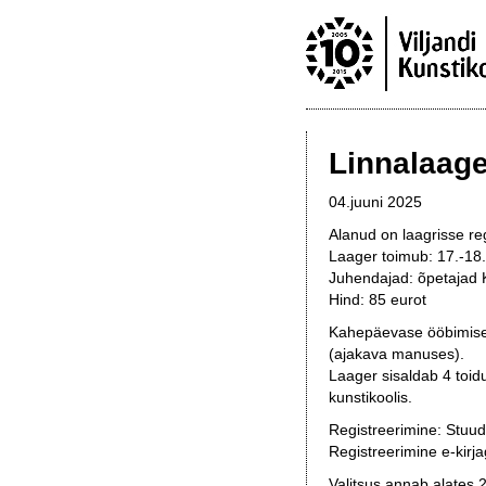
Linnalaage
04.juuni 2025
Alanud on laagrisse re
Laager toimub: 17.-18.
Juhendajad: õpetajad Ka
Hind: 85 eurot
Kahepäevase ööbimiseg
(ajakava manuses).
Laager sisaldab 4 toid
kunstikoolis.
Registreerimine: Stuu
Registreerimine e-kirj
Valitsus annab alates 