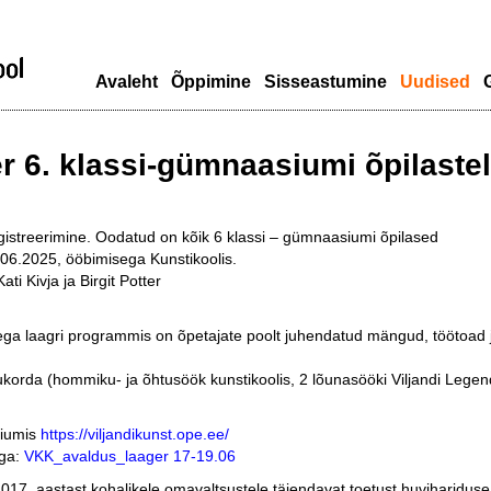
Avaleht
Õppimine
Sisseastumine
Uudised
G
r 6. klassi-gümnaasiumi õpilaste
gistreerimine. Oodatud on kõik 6 klassi – gümnaasiumi õpilased
06.2025, ööbimisega Kunstikoolis.
ti Kivja ja Birgit Potter
a laagri programmis on õpetajate poolt juhendatud mängud, töötoad
ukorda (hommiku- ja õhtusöök kunstikoolis, 2 lõunasööki Viljandi Legen
diumis
https://viljandikunst.ope.ee/
aga:
VKK_avaldus_laager 17-19.06
2017. aastast kohalikele omavaltsustele täiendavat toetust huvihariduse