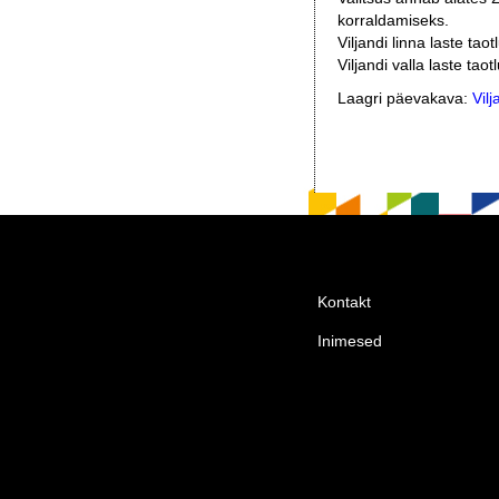
korraldamiseks.
Viljandi linna laste taot
Viljandi valla laste taotl
Laagri päevakava:
Vil
Kontakt
Inimesed