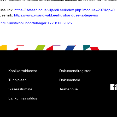
luse link:
https://iseteenindus.viljandi.ee/index.php?module=207&op=0
use link:
https://www.viljandivald.ee/huvihariduse-ja-tegevus
jandi Kunstikooli noortelaager 17-18.06.2025
Koolikorraldusest
Dokumendiregister
Tunniplaan
Dokumendid
Sisseastumine
Teabenõue
Lahkumisavaldus