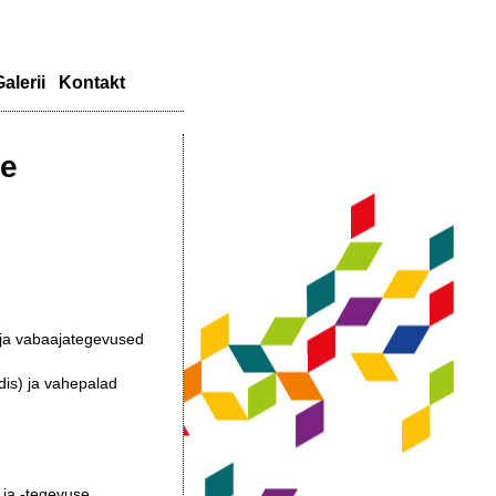
alerii
Kontakt
le
 ja vabaajategevused
dis) ja vahepalad
 ja -tegevuse