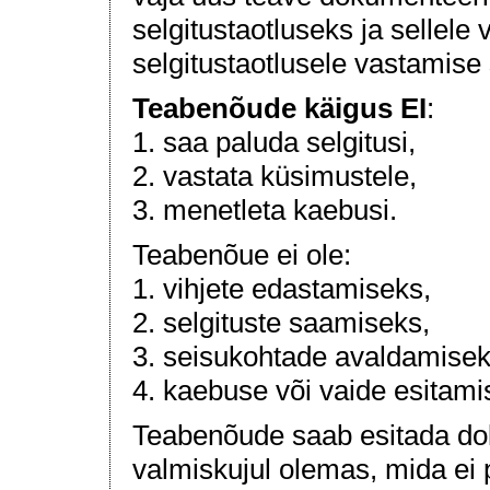
selgitustaotluseks ja sellele
selgitustaotlusele vastamise
Teabenõude käigus EI
:
1. saa paluda selgitusi,
2. vastata küsimustele,
3. menetleta kaebusi.
Teabenõue ei ole:
1. vihjete edastamiseks,
2. selgituste saamiseks,
3. seisukohtade avaldamisek
4. kaebuse või vaide esitami
Teabenõude saab esitada do
valmiskujul olemas, mida ei