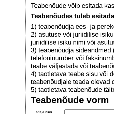
Teabenõude võib esitada kas su
Teabenõudes tuleb esitad
1) teabenõudja ees- ja pere
2) asutuse või juriidilise is
juriidilise isiku nimi või asu
3) teabenõudja sideandmed (
telefoninumber või faksinumb
teabe väljastada või teabenõ
4) taotletava teabe sisu või d
teabenõudjale teada olevad 
5) taotletava teabenõude täit
Teabenõude vorm
Esitaja nimi