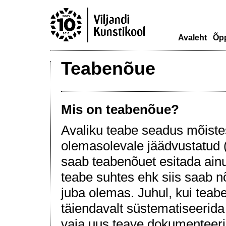
Avaleht
Õp
Teabenõue
Mis on teabenõue?
Avaliku teabe seadus mõiste
olemasolevale jäädvustatud 
saab teabenõuet esitada ain
teabe suhtes ehk siis saab 
juba olemas. Juhul, kui teab
täiendavalt süstematiseerida 
vaja uus teave dokumenteerid