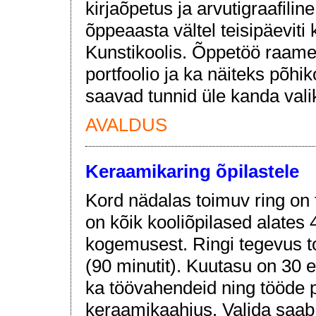
kirjaõpetus ja arvutigraafili
õppeaasta vältel teisipäeviti 
Kunstikoolis. Õppetöö raames
portfoolio ja ka näiteks põh
saavad tunnid üle kanda val
AVALDUS
Keraamikaring õpilastele
Kord nädalas toimuv ring on 
on kõik kooliõpilased alates
kogemusest. Ringi tegevus t
(90 minutit). Kuutasu on 30 e
ka töövahendeid ning tööde p
keraamikaahjus. Valida saab