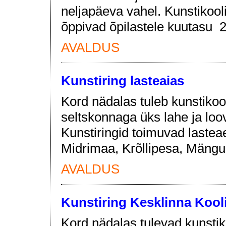
neljapäeva vahel. Kunstikooli
õppivad õpilastele kuutasu 2
AVALDUS
Kunstiring lasteaias
Kord nädalas tuleb kunstikoo
seltskonnaga üks lahe ja loo
Kunstiringid toimuvad las
Midrimaa, Krõllipesa, Mängu
AVALDUS
Kunstiring Kesklinna Kool
Kord nädalas tulevad kunstiko