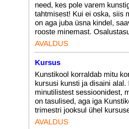
need, kes pole varem kunstig
tahtmisest! Kui ei oska, siis
on aga juba üsna kindel, sa
rooste minemast. Osalustasu
AVALDUS
Kursus
Kunstikool korraldab mitu ko
kursusi kunsti ja disaini ala
minutilistest sessioonidest,
on tasulised, aga iga Kunsti
trimestri jooksul ühel kursus
AVALDUS