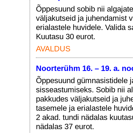
Õppesuund sobib nii algajate
väljakutseid ja juhendamist v
erialastele huvidele. Valida 
Kuutasu 30 eurot.
AVALDUS
Noorterühm 16. – 19. a. no
Õppesuund gümnasistidele ja
sisseastumiseks. Sobib nii al
pakkudes väljakutseid ja juh
tasemele ja erialastele huvi
2 akad. tundi nädalas kuutasu
nädalas 37 eurot.