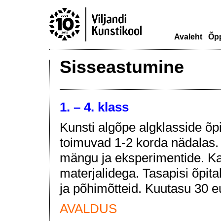
Avaleht
Õp
Sisseastumine
1. – 4. klass
Kunsti algõpe algklasside õp
toimuvad 1-2 korda nädalas.
mängu ja eksperimentide. K
materjalidega. Tasapisi õpit
ja põhimõtteid. Kuutasu 30 e
AVALDUS