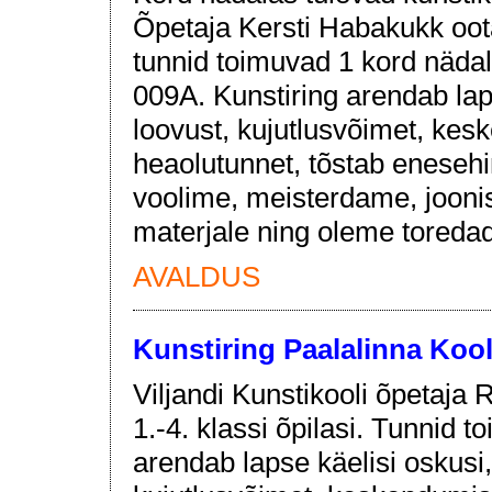
Õpetaja Kersti Habakukk ootab
tunnid toimuvad 1 kord nädal
009A. Kunstiring arendab lap
loovust, kujutlusvõimet, ke
heaolutunnet, tõstab enesehi
voolime, meisterdame, jooni
materjale ning oleme toredad
AVALDUS
Kunstiring Paalalinna Kool
Viljandi Kunstikooli õpetaja
1.-4. klassi õpilasi. Tunnid 
arendab lapse käelisi oskusi,