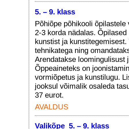
5. – 9. klass
Põhiõpe põhikooli õpilastele
2-3 korda nädalas. Õpilased
kunstist ja kunstitegemisest.
tehnikatega ning omandataks
Arendatakse loomingulisust j
Õppeaineteks on joonistamin
vormiõpetus ja kunstilugu. Li
jooksul võimalik osaleda tas
37 eurot.
AVALDUS
Valikõpe 5. – 9. klass