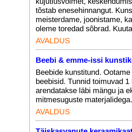
kujutlusvõimet, keskendumis
tõstab enesehinnangut. Kunst
meisterdame, joonistame, kat
oleme toredad sõbrad. Kuuta
AVALDUS
Beebi & emme-issi kunstik
Beebide kunstitund. Ootame 
beebisid. Tunnid toimuvad 1
arendatakse läbi mängu ja e
mitmesuguste materjalidega.
AVALDUS
Täiskasvanute keraamikaat