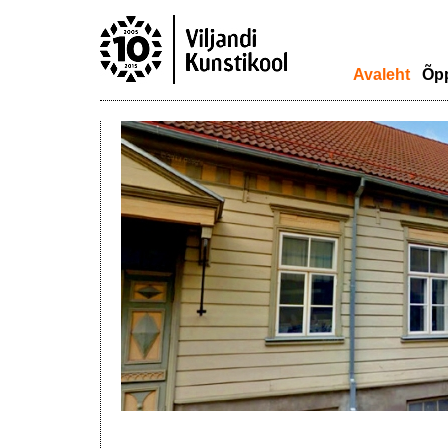
Avaleht
Õp