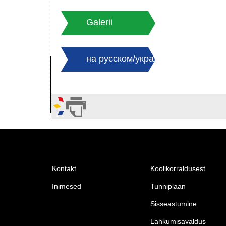
Galerii
на русском/
українською мовою
Kontakt
Koolikorraldusest
Inimesed
Tunniplaan
Sisseastumine
Lahkumisavaldus