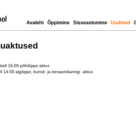
Avaleht
Õppimine
Sisseastumine
Uudised
G
puaktused
 kell 16:00 põhiõppe aktus
kell 14:00 algõppe, kunsti- ja keraamikaringi aktus