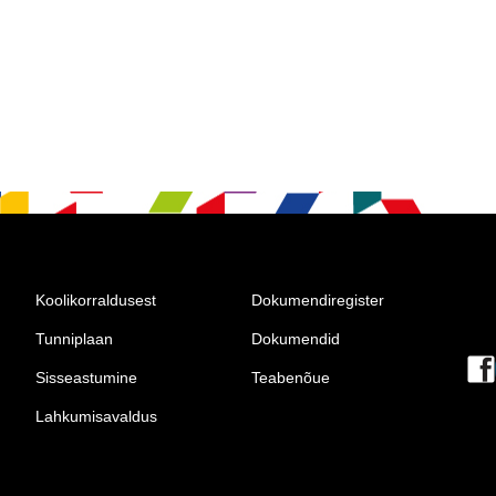
Koolikorraldusest
Dokumendiregister
Tunniplaan
Dokumendid
Sisseastumine
Teabenõue
Lahkumisavaldus