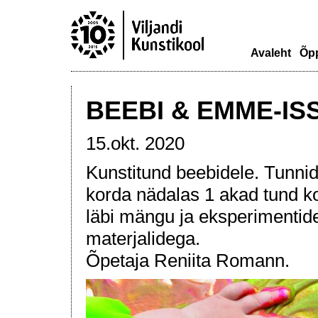
Avaleht
Õp
BEEBI & EMME-IS
15.okt. 2020
Kunstitund beebidele. Tunnid
korda nädalas 1 akad tund k
läbi mängu ja eksperimentid
materjalidega.
Õpetaja Reniita Romann.