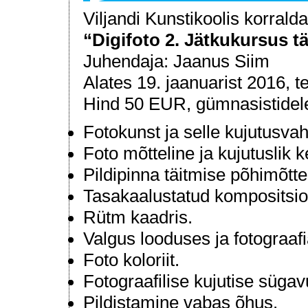
Viljandi Kunstikoolis korrald
“Digifoto 2. Jätkukursus t
Juhendaja: Jaanus Siim
Alates 19. jaanuarist 2016, te
Hind 50 EUR, gümnasistidel
Fotokunst ja selle kujutusva
Foto mõtteline ja kujutuslik 
Pildipinna täitmise põhimõtte
Tasakaalustatud kompositsio
Rütm kaadris.
Valgus looduses ja fotograafi
Foto koloriit.
Fotograafilise kujutise sügav
Pildistamine vabas õhus.