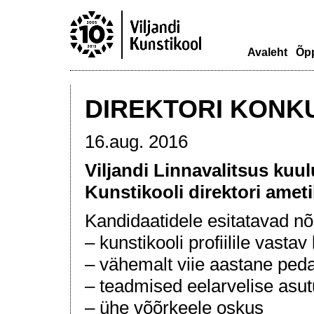
Avaleht
Õp
DIREKTORI KONK
16.aug. 2016
Viljandi Linnavalitsus kuul
Kunstikooli
direktori amet
Kandidaatidele esitatavad n
– kunstikooli profiilile vasta
– vähemalt viie aastane peda
– teadmised eelarvelise asu
– ühe võõrkeele oskus