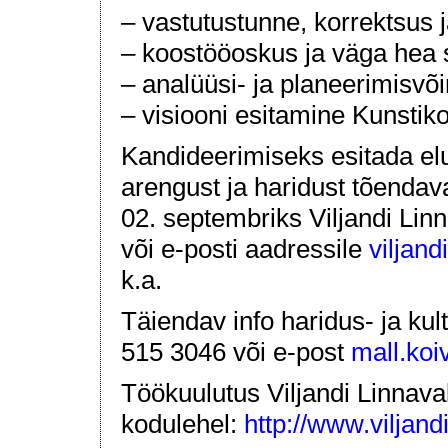
– vastutustunne, korrektsus 
– koostööoskus ja väga hea
– analüüsi- ja planeerimisvõ
– visiooni esitamine Kunstiko
Kandideerimiseks esitada elu
arengust ja haridust tõendav
02. septembriks Viljandi Linn
või e-posti aadressile
viljan
k.a.
Täiendav info haridus- ja kult
515 3046 või e-post
mall.koi
Töökuulutus Viljandi Linnava
kodulehel:
http://www.viljan