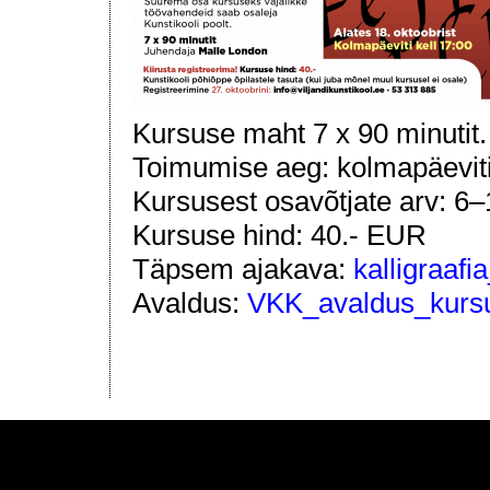
Kursuse maht 7 x 90 minutit.
Toimumise aeg: kolmapäeviti 
Kursusest osavõtjate arv: 6–
Kursuse hind: 40.- EUR
Täpsem ajakava:
kalligraafi
A
valdus:
VKK_avaldus_kurs