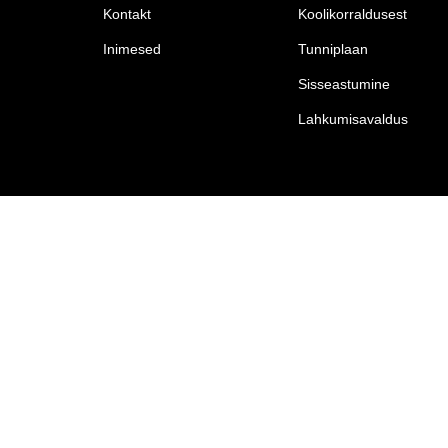
Kontakt
Koolikorraldusest
Inimesed
Tunniplaan
Sisseastumine
Lahkumisavaldus