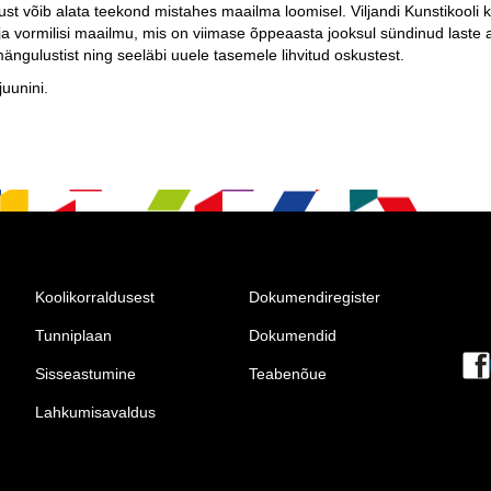
ust võib alata teekond mistahes maailma loomisel. Viljandi Kunstikooli
 ja vormilisi maailmu, mis on viimase õppeaasta jooksul sündinud laste 
 mängulustist ning seeläbi uuele tasemele lihvitud oskustest.
juunini.
Koolikorraldusest
Dokumendiregister
Tunniplaan
Dokumendid
Sisseastumine
Teabenõue
Lahkumisavaldus