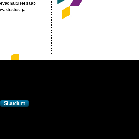
 kevadnäitusel saab
avastustest ja