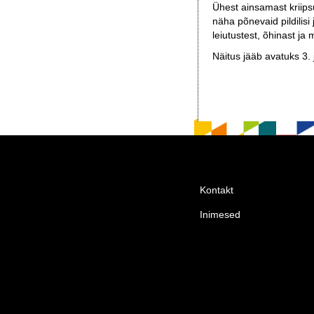
Ühest ainsamast kriips
näha põnevaid pildilisi
leiutustest, õhinast ja
Näitus jääb avatuks 3. 
Kontakt
Inimesed