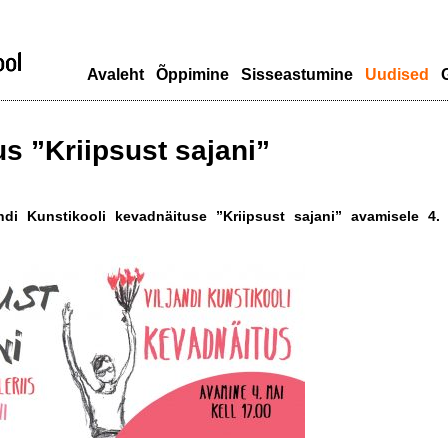
Avaleht
Õppimine
Sisseastumine
Uudised
G
s ”Kriipsust sajani”
andi Kunstikooli kevadnäituse ”Kriipsust sajani” avamisele 4. 