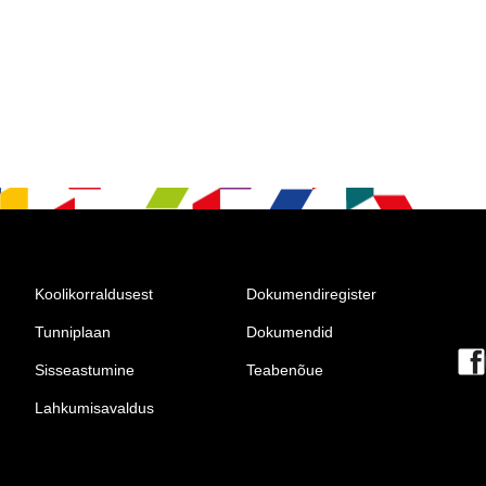
Koolikorraldusest
Dokumendiregister
Tunniplaan
Dokumendid
Sisseastumine
Teabenõue
Lahkumisavaldus