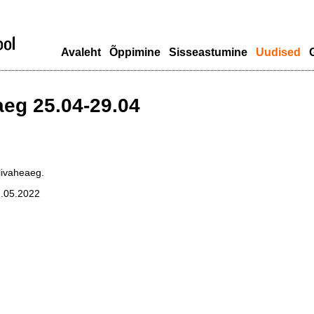
Avaleht
Õppimine
Sisseastumine
Uudised
G
eg 25.04-29.04
livaheaeg.
2.05.2022