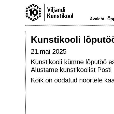
Avaleht
Õp
Kunstikooli lõputö
21.mai 2025
Kunstikooli kümne lõputöö esi
Alustame kunstikoolist Posti 1
Kõik on oodatud noortele kaa