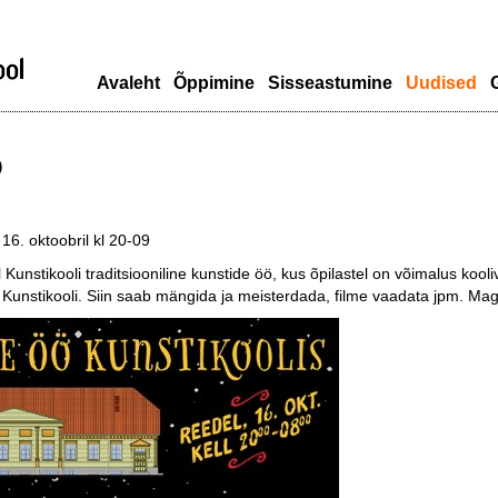
Avaleht
Õppimine
Sisseastumine
Uudised
G
Ö
 16. oktoobril kl 20-09
l Kunstikooli traditsiooniline kunstide öö, kus õpilastel on võimalus kool
Kunstikooli. Siin saab mängida ja meisterdada, filme vaadata jpm. Ma