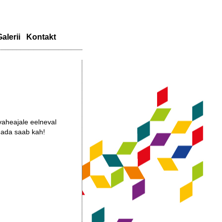
alerii
Kontakt
ivaheajale eelneval
gada saab kah!