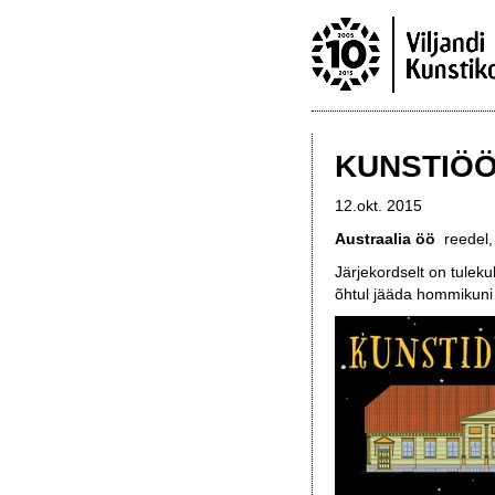
KUNSTIÖ
12.okt. 2015
Austraalia öö
reedel,
Järjekordselt on tuleku
õhtul jääda hommikuni 