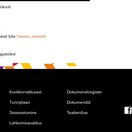
öökooli
k
tatud luba
Vanema_nõusolek
gamiskot
Koolikorraldusest
Dokumendiregister
Tunniplaan
Dokumendid
Sisseastumine
Teabenõue
Lahkumisavaldus