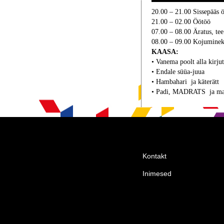
20.00 – 21.00 Sissepääs 
21.00 – 02.00 Öötöö
07.00 – 08.00 Äratus, tee
08.00 – 09.00 Kojumine
KAASA:
• Vanema poolt alla kirju
• Endale süüa-juua
• Hambahari ja käterätt
• Padi, MADRATS ja ma
Kontakt
Inimesed