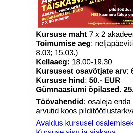
Kursuse maht
7 x 2 akadeem
Toimumise aeg
: neljapäevit
8.03; 15.03.)
Kellaaeg:
18.00-19.30
Kursusest osavõtjate arv
:
Kursuse hind
:
50.- EUR
Gümnaasiumi õpilased. 25
Töövahendid
: osaleja enda 
arvutid koos pilditöötlustark
Avaldus kursusel osalemise
Kursuse sisu ja ajakava