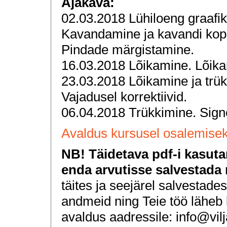
Ajakava:
02.03.2018 Lühiloeng graafika
Kavandamine ja kavandi kope
Pindade märgistamine.
16.03.2018 Lõikamine. Lõika
23.03.2018 Lõikamine ja trü
Vajadusel korrektiivid.
06.04.2018 Trükkimine. Sign
Avaldus kursusel osalemise
NB! Täidetava pdf-i kasuta
enda arvutisse salvestada n
täites ja seejärel salvestades
andmeid ning Teie töö läheb 
avaldus aadressile: info@vil