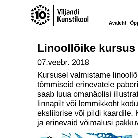
Avaleht
Õp
Linoollõike kursus
07.veebr. 2018
Kursusel valmistame linoollõ
tõmmiseid erinevatele paberit
saab luua omanäolisi illustra
linnapilt või lemmikkoht kod
eksliibrise või pildi kaardile
ja erinevaid võimalusi pakkuv