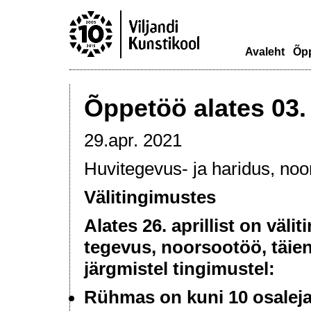
Avaleht
Õp
Õppetöö alates 03.
29.apr. 2021
Huvitegevus- ja haridus, noor
Välitingimustes
Alates 26. aprillist on väli
tegevus, noorsootöö, täien
järgmistel tingimustel:
Rühmas on kuni 10 osaleja