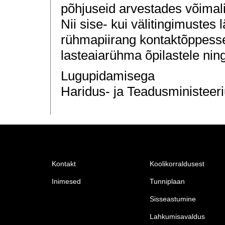
põhjuseid arvestades võimali
Nii sise- kui välitingimustes 
rühmapiirang kontaktõppesse
lasteaiarühma õpilastele nin
Lugupidamisega
Haridus- ja Teadusministeer
Kontakt
Koolikorraldusest
Inimesed
Tunniplaan
Sisseastumine
Lahkumisavaldus