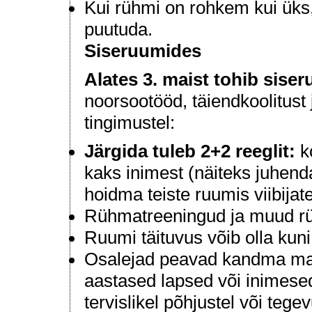
Kui rühmi on rohkem kui üks
puutuda.
Siseruumides
Alates 3. maist tohib sise
noorsootööd, täiendkoolitust j
tingimustel:
Järgida tuleb 2+2 reeglit:
ko
kaks inimest (näiteks juhend
hoidma teiste ruumis viibijate
Rühmatreeningud ja muud rü
Ruumi täituvus võib olla kun
Osalejad peavad kandma mas
aastased lapsed või inimesed
tervislikel põhjustel või tege