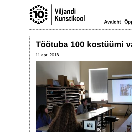
Avaleht
Õp
Töötuba 100 kostüümi va
11.apr. 2018