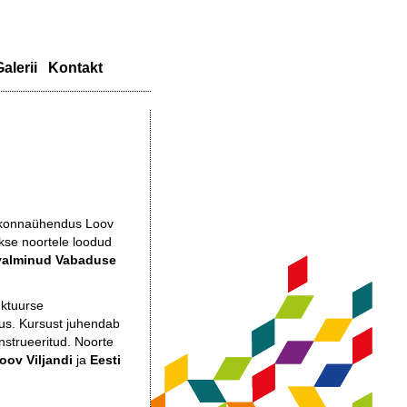
alerii
Kontakt
gukonnaühendus Loov
akse noortele loodud
 valminud Vabaduse
ektuurse
us. Kursust juhendab
nstrueeritud. Noorte
oov Viljandi
ja
Eesti