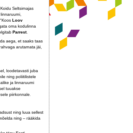
 Koidu Seltsimajas
 linnaruumi,
. “Koos
Loov
rgata oma kodulinna
elgitab
Parrest
.
da aega, et saaks taas
rahvaga arutamata jäi,
l, loodetavasti juba
 ning poliitilistele
alike ja linnaruumi
isel tuuakse
sele piirkonnale.
adsust ning luua sellest
 mõelda ning – rääkida