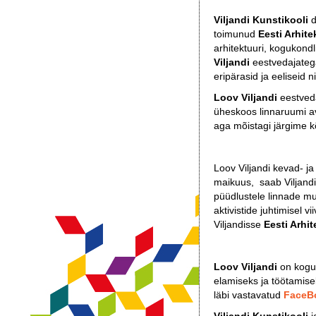
Viljandi Kunstikooli
d
toimunud
Eesti Arhit
arhitektuuri, kogukondl
Viljandi
eestvedajateg
eripärasid ja eeliseid
Loov Viljandi
eestved
üheskoos linnaruumi av
aga mõistagi järgime kõ
Loov Viljandi kevad- 
maikuus, saab Viljand
püüdlustele linnade mu
aktivistide juhtimisel v
Viljandisse
Eesti Arhi
Loov Viljandi
on koguk
elamiseks ja töötamise
läbi vastavatud
FaceB