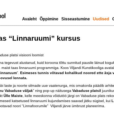
Avaleht
Õppimine
Sisseastumine
Uudised
G
as “Linnaruumi” kursus
use platsi visiooni loomist
ma tegevust alustanud, kuid koroona tõttu sunnitud pausile läinud ko
. maist taas linnaruumi programmiga. Koos Viljandi Kunstikooliga avat
Linnaruum
”.
Esimeses tunnis võtavad kohalikud noored ette äsja
oovusel lennata.
bi laste ja noorte silmade uue vaatenurga, mis omakorda päädib arhit
nu Vabaduse väljak
” ning pop-up näitusega
Vabaduse platsil
juuniku
ekt
Ülle Maiste
, kelle meeskonna võidutöö järgi on Vabaduse plats reko
esimesed katsetused linnaruumi kujundamises saavad jätku sügisel, kui
L
ootavad noori “Linnafoorumile” Viljandi järve ümbrust planeerima.