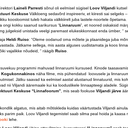
irektori
Laineli Parresti
sõnul oli eelmisel sügisel
Loov Viljandi
kutsel
ektuuri Keskuse
Välkloeng sedavõrd inspireeriv, et kiiresti sai selgeks –
ikku koosloomist tuleb hakata välkkiirelt juba lastele-noortele õpetama
a ongi kokku saanud sarikursus “
Linnaruum
”, et noored oskaksid mä
 ning julgeksid unistada veelgi paremast elukeskkonnast enda ümber, “ s
aja
Heldi Ruiso
: “Oleme oodanud oma mõtete ja plaanidega juba mõn
astada. Jätkame sellega, mis aasta alguses uudistamata ja koos linna
iki vajalikke nõudeid, “ räägib
Ruiso
.
ja suvekuu programmi mahuvad linnaruumi kursused.
Kinode taasavamise
i
Kogukonnakinos
näha filme, mis pühendatud loovusele ja linnaruumile
utmisel. Jätku saavad ka eelmisel aastal alustanud linnatuurid, mis koh
iivad nii Viljandi ääremaale kui ka looduslikele linnaapteegi aladele. Süg
tektuuri Keskuse “Linnafoorum”
, mis seab fookuse
Viljandi järve
äär
ondlik algatus, mis aitab mõtiskleda kuidas väärtustada Viljandi ainula
ks parim paik. Loov Viljandi tegemistel saab silma peal hoida ja kaasa
ooki
lehe.