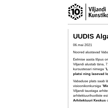
UUDIS Alg
06.mai 2021
Noored alustavad Vabad
Eelmise aasta lõpus o
Viljandi alustab
täna, 7
kursustesari nimega
“
platsi ning lasevad l
Vabaduse plats saab lä
visioonikonkursiga “
Mi
Viljandi taustaga arhit
arhitektuurihuviliste 
Arhitektuuri Keskus