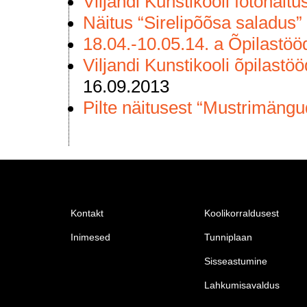
Viljandi Kunstikooli fotonäit
Näitus “Sirelipõõsa saladus”
18.04.-10.05.14. a Õpilastöö
Viljandi Kunstikooli õpilastö
16.09.2013
Pilte näitusest “Mustrimängu
Kontakt
Koolikorraldusest
Inimesed
Tunniplaan
Sisseastumine
Lahkumisavaldus