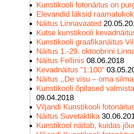
Kunstikooli fotonäitus on pur
Elevandid läksid raamatuko
Näitus Linnavaated
20.05.20
Kutse kunstikooli kevadnäit
Kunstikooli graafikanäitus V
Näitus 1.-29. oktoobrini Li
Näitus Fellinis
08.06.2018
Kevadnäitus ”1:100”
03.05.2
Näitus ,,De visu – oma silm
Kunstikooli õpilased valmis
09.04.2018
Viljandi Kunstikooli fotonäit
Näitus Suvetaktika
30.06.20
Kunstikool näitab, kuidas jõu