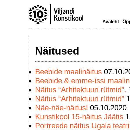
Avaleht
Õp
Näitused
Beebide maalinäitus
07.10.2
Beebide & emme-issi maalin
Näitus “Arhitektuuri rütmid”.
Näitus “Arhitektuuri rütmid”
1
Näe-näe-näitus!
05.10.2020
Kunstikool 15-näitus Jäätis
1
Portreede näitus Ugala teatr