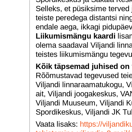
Selleks, et püsiksime terved
teiste peredega distantsi nin
endale aega, ikkagi pidupäev
Liikumismängu kaardi
lisa
olema saadaval Viljandi linn
teistes liikumismängu tegev
Kõik täpsemad juhised on 
Rõõmustavad tegevused teie
Viljandi linnaraamatukogu, 
ait, Viljandi joogakeskus, V
Viljandi Muuseum, Viljandi Ku
Spordikeskus, Viljandi JK Tul
Vaata lisaks:
https://viljand