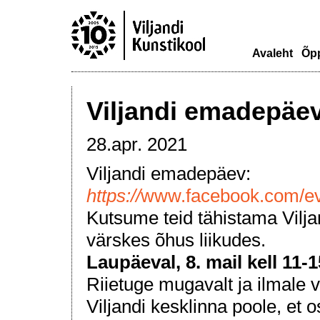
Avaleht
Õp
Viljandi emadepäe
28.apr. 2021
Viljandi emadepäev:
https://
www.facebook.com/e
Kutsume teid tähistama Vilj
värskes õhus liikudes.
Laupäeval, 8. mail kell 11-1
Riietuge mugavalt ja ilmale
Viljandi kesklinna poole, e