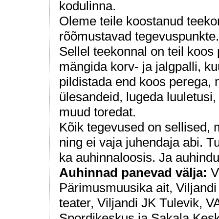
kodulinna.
Oleme teile koostanud teekonn
rõõmustavad tegevuspunkte.
Sellel teekonnal on teil koos
mängida korv- ja jalgpalli, k
pildistada end koos perega, m
ülesandeid, lugeda luuletusi,
muud toredat.
Kõik tegevused on sellised, 
ning ei vaja juhendaja abi. Tu
ka auhinnaloosis. Ja auhindu
Auhinnad panevad välja:
Vi
Pärimusmuusika ait, Viljan
teater, Viljandi JK Tulevik, VA
Spordikeskus ja Sakala Kes