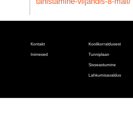
tahistamine-viljandis-8-mail/
Kontakt
Koolikorraldusest
Inimesed
Tunniplaan
Sisseastumine
Lahkumisavaldus