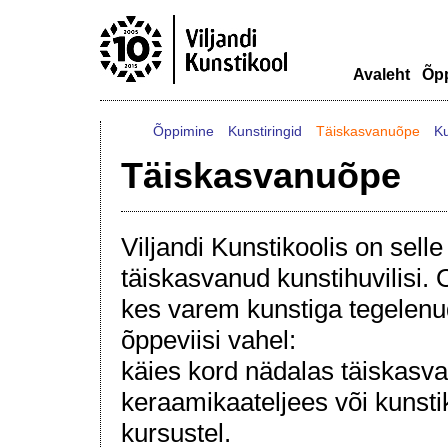
Avaleht
Õp
Õppimine
Kunstiringid
Täiskasvanuõpe
K
Täiskasvanuõpe
Viljandi Kunstikoolis on sell
täiskasvanud kunstihuvilisi. 
kes varem kunstiga tegelenud
õppeviisi vahel:
käies kord nädalas täiskasva
keraamikaateljees või kunstik
kursustel.