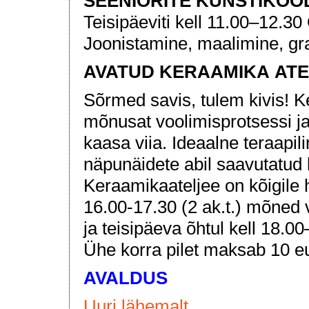
SEENIORITE KUNSTIKOO
Teisipäeviti kell 11.00–12.30
Joonistamine, maalimine, gra
AVATUD KERAAMIKA AT
Sõrmed savis, tulem kivis! K
mõnusat voolimisprotsessi j
kaasa viia. Ideaalne teraapil
näpunäidete abil saavutatud 
Keraamikaateljee on kõigile hu
16.00-17.30 (2 ak.t.) mõned 
ja teisipäeva õhtul kell 18.00
Ühe korra pilet maksab 10 eur
AVALDUS
Uuri lähemalt