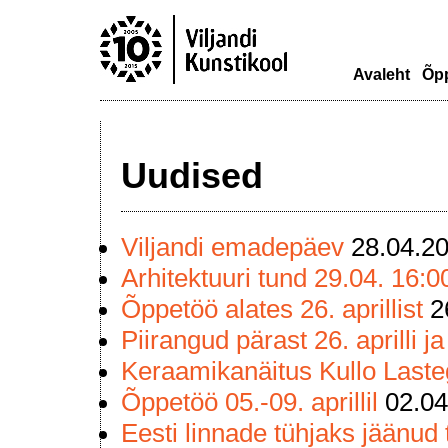
Avaleht
Õp
Uudised
Viljandi emadepäev
28.04.2
Arhitektuuri tund 29.04. 16:00
Õppetöö alates 26. aprillist
2
Piirangud pärast 26. aprilli j
Keraamikanäitus Kullo Lasteg
Õppetöö 05.-09. aprillil
02.04
Eesti linnade tühjaks jäänud 