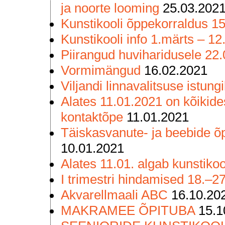
ja noorte looming
25.03.202
Kunstikooli õppekorraldus 15
Kunstikooli info 1.märts – 12
Piirangud huviharidusele 22
Vormimängud
16.02.2021
Viljandi linnavalitsuse istung
Alates 11.01.2021 on kõikides
kontaktõpe
11.01.2021
Täiskasvanute- ja beebide õp
10.01.2021
Alates 11.01. algab kunstiko
I trimestri hindamised 18.–27
Akvarellmaali ABC
16.10.20
MAKRAMEE ÕPITUBA
15.1