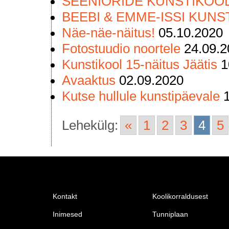
SEENIORIDE KUNSTIKOO
BEEBI & EMME-ISSI KUNS
Näe-näe-näitus!
05.10.2020
Fotostuudio noortele
24.09.
Kunstikool 15-näitus Jäätis
1
Avaaktus
02.09.2020
Kutse hullule kunstipäevale
Lehekülg:
«
1
2
3
4
5
Kontakt
Koolikorraldusest
Inimesed
Tunniplaan